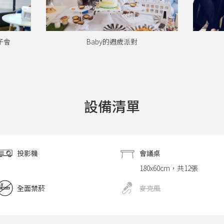
聲域共振 / 即興音樂會
陳浪 
設備清單
投影機
會議桌
180x60cm，共12張
全面禁菸
麥克風