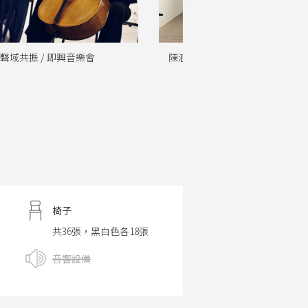
/ 《哪裡，是我的流浪》新書講座
HowHowPhoto / 手機商品攝
椅子
共36張，黑白色各18張
音響設備