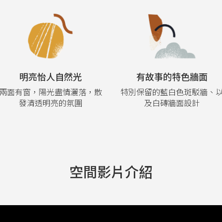
明亮怡人自然光
有故事的特色牆面
兩面有窗，陽光盡情灑落，散
特別保留的藍白色斑駁牆、
發清透明亮的氛圍
及白磚牆面設計
空間影片介紹