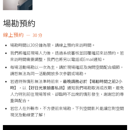
場勘預約
線上預約
30 分
場勘時間以30分鐘為限，請線上預約來訪時間。
我們將確認現場人力後，透過系統審核並回覆確認來訪預約。若
來訪時間需要調整，我們也將另以電話或Email通知。
每場活動場勘以一次為主，請於現場確認及詢問空間配合細節，
請恕無法為同一活動開放多次參觀或場勘。
若遇特殊情形無法準時前來，
最晚請務必於【場勘時間之前
2
小
時】
，以
【好日光景臉書私訊】
通知我們場勘取消或改期，避免
人力特別前往現場等候、卻臨時不出席的情形發生，謝謝您的尊
重與配合。
若您人在外縣市，不方便前來場勘，下列空間影片能讓您對空間
現況及動線更了解！