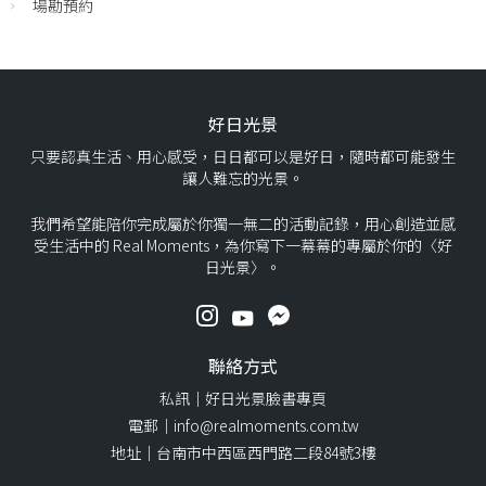
場勘預約
好日光景
只要認真生活、用心感受，日日都可以是好日，隨時都可能發生
讓人難忘的光景。
我們希望能陪你完成屬於你獨一無二的活動記錄，用心創造並感
受生活中的 Real Moments，為你寫下一幕幕的專屬於你的〈好
日光景〉。
聯絡方式
私訊｜好日光景臉書專頁
電郵｜info@realmoments.com.tw
地址｜台南市中西區西門路二段84號3樓