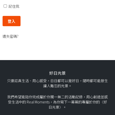
記住我
遺失密碼?
好日光景
只要認真生活、用心感受，日日都可以是好日，隨時都可能發生
讓人難忘的光景。
我們希望能陪你完成屬於你獨一無二的活動記錄，用心創造並感
受生活中的 Real Moments，為你寫下一幕幕的專屬於你的〈好
日光景〉。