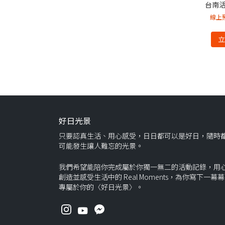
台南
線上
好日光景
只要認真生活、用心感受，日日都可以是好日，隨時
可能發生讓人難忘的光景。
我們希望能陪你完成屬於你獨一無二的活動記錄，用
創造並感受生活中的 Real Moments，為你寫下一幕
專屬於你的〈好日光景〉。