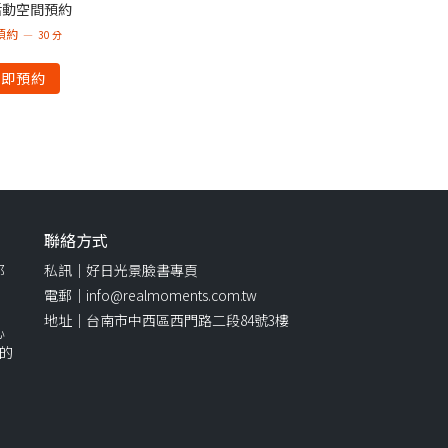
活動空間預約
預約
30 分
立即預約
聯絡方式
都
私訊｜好日光景臉書專頁
電郵｜info@realmoments.com.tw
地址｜台南市中西區西門路二段84號3樓
心
幕的